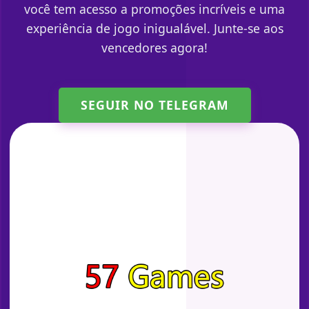
você tem acesso a promoções incríveis e uma
experiência de jogo inigualável. Junte-se aos
vencedores agora!
SEGUIR NO TELEGRAM