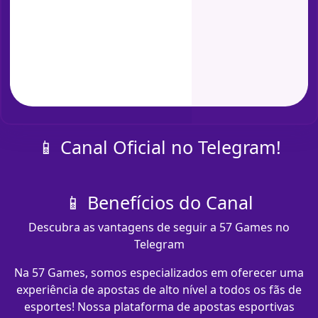
📱 Canal Oficial no Telegram!
📱 Benefícios do Canal
Descubra as vantagens de seguir a 57 Games no
Telegram
Na 57 Games, somos especializados em oferecer uma
experiência de apostas de alto nível a todos os fãs de
esportes! Nossa plataforma de apostas esportivas