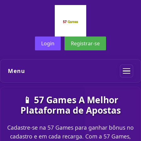
Login
Registrar-se
Menu
📱 57 Games A Melhor
Plataforma de Apostas
Cadastre-se na 57 Games para ganhar bônus no
cadastro e em cada recarga. Com a 57 Games,