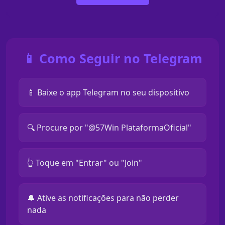
📱 Como Seguir no Telegram
📱 Baixe o app Telegram no seu dispositivo
🔍 Procure por "@57Win PlataformaOficial"
👆 Toque em "Entrar" ou "Join"
🔔 Ative as notificações para não perder
nada