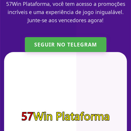
57Win Plataforma, você tem acesso a promoções
incríveis e uma experiência de jogo inigualável.
Junte-se aos vencedores agora!
SEGUIR NO TELEGRAM