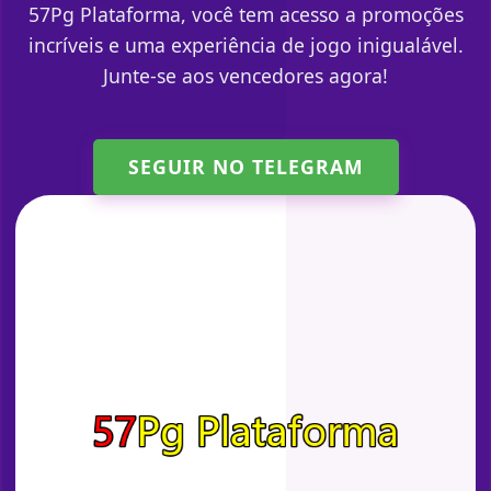
57Pg Plataforma, você tem acesso a promoções
incríveis e uma experiência de jogo inigualável.
Junte-se aos vencedores agora!
SEGUIR NO TELEGRAM