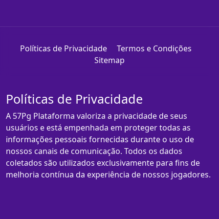
Políticas de Privacidade
Termos e Condições
Sitemap
Políticas de Privacidade
A 57Pg Plataforma valoriza a privacidade de seus
usuários e está empenhada em proteger todas as
informações pessoais fornecidas durante o uso de
nossos canais de comunicação. Todos os dados
coletados são utilizados exclusivamente para fins de
melhoria contínua da experiência de nossos jogadores.