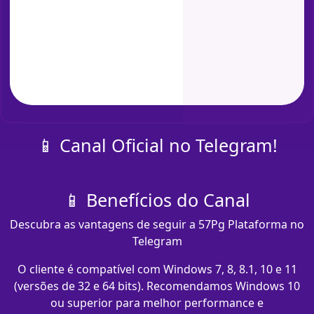
📱 Canal Oficial no Telegram!
📱 Benefícios do Canal
Descubra as vantagens de seguir a 57Pg Plataforma no
Telegram
O cliente é compatível com Windows 7, 8, 8.1, 10 e 11
(versões de 32 e 64 bits). Recomendamos Windows 10
ou superior para melhor performance e