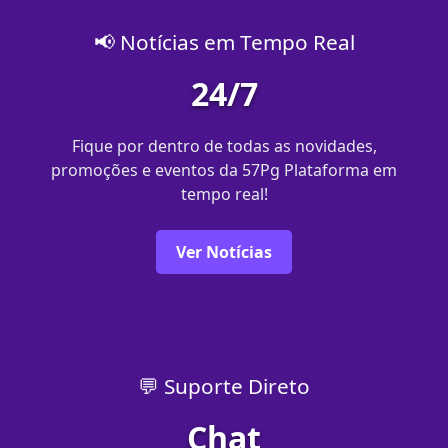
📢 Notícias em Tempo Real
24/7
Fique por dentro de todas as novidades,
promoções e eventos da 57Pg Plataforma em
tempo real!
Ver Notícias
💬 Suporte Direto
Chat