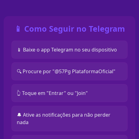
📱 Como Seguir no Telegram
📱 Baixe o app Telegram no seu dispositivo
🔍 Procure por "@57Pg PlataformaOficial"
👆 Toque em "Entrar" ou "Join"
🔔 Ative as notificações para não perder
nada