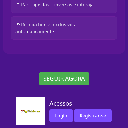
💬 Participe das conversas e interaja
🎁 Receba bônus exclusivos
automaticamente
SEGUIR AGORA
Acessos
Login
Registrar-se