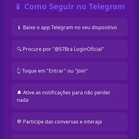
📱 Como Seguir no Telegram
📱 Baixe o app Telegram no seu dispositivo
🔍 Procure por "@57Bra LoginOficial"
👆 Toque em "Entrar" ou "Join"
🔔 Ative as notificações para não perder
nada
💬 Participe das conversas e interaja