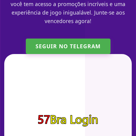
você tem acesso a promoções incríveis e uma
experiência de jogo inigualável. Junte-se aos
vencedores agora!
SEGUIR NO TELEGRAM