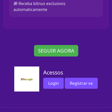
🎁 Receba bônus exclusivos
automaticamente
SEGUIR AGORA
Acessos
Login
Registrar-se