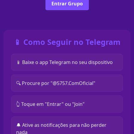
Entrar Grupo
📱 Como Seguir no Telegram
📱 Baixe o app Telegram no seu dispositivo
🔍 Procure por "@5757.ComOficial"
👆 Toque em "Entrar" ou "Join"
🔔 Ative as notificações para não perder
nada