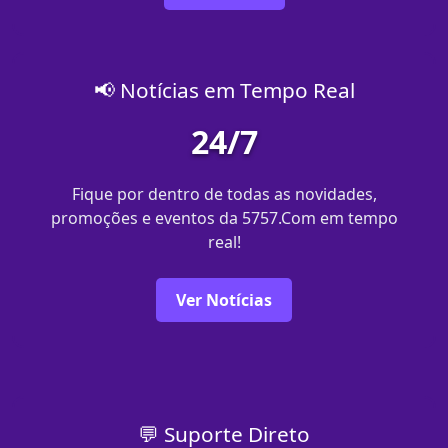
📢 Notícias em Tempo Real
24/7
Fique por dentro de todas as novidades,
promoções e eventos da 5757.Com em tempo
real!
Ver Notícias
💬 Suporte Direto