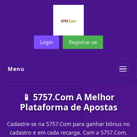
Login
Registrar-se
Menu
📱 5757.Com A Melhor
Plataforma de Apostas
Cadastre-se na 5757.Com para ganhar bônus no
cadastro e em cada recarga. Com a 5757.Com,