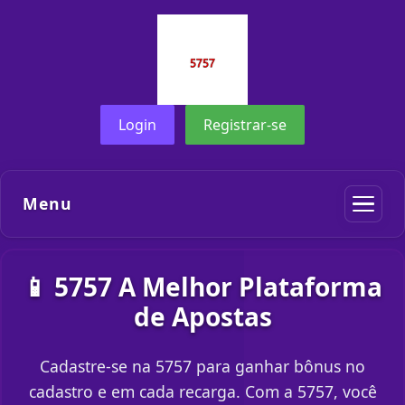
Login
Registrar-se
Menu
📱 5757 A Melhor Plataforma
de Apostas
Cadastre-se na 5757 para ganhar bônus no
cadastro e em cada recarga. Com a 5757, você