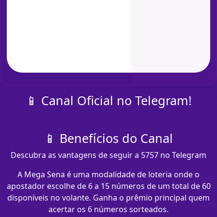
📱 Canal Oficial no Telegram!
📱 Benefícios do Canal
Descubra as vantagens de seguir a 5757 no Telegram
A Mega Sena é uma modalidade de loteria onde o
apostador escolhe de 6 a 15 números de um total de 60
disponíveis no volante. Ganha o prêmio principal quem
acertar os 6 números sorteados.