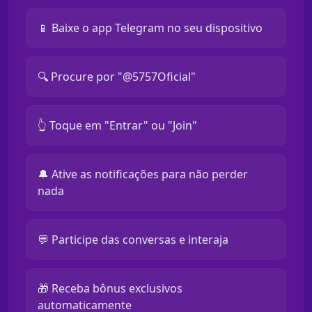
📱 Baixe o app Telegram no seu dispositivo
🔍 Procure por "@5757Oficial"
👆 Toque em "Entrar" ou "Join"
🔔 Ative as notificações para não perder
nada
💬 Participe das conversas e interaja
🎁 Receba bônus exclusivos
automaticamente