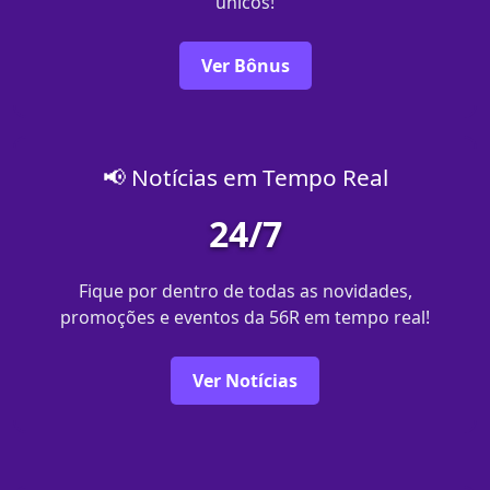
únicos!
Ver Bônus
📢 Notícias em Tempo Real
24/7
Fique por dentro de todas as novidades,
promoções e eventos da 56R em tempo real!
Ver Notícias