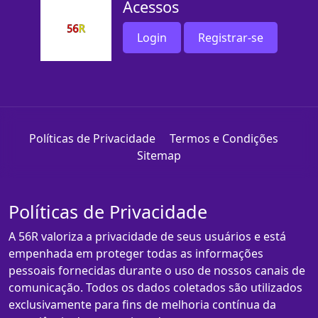
Acessos
Login
Registrar-se
Políticas de Privacidade
Termos e Condições
Sitemap
Políticas de Privacidade
A 56R valoriza a privacidade de seus usuários e está
empenhada em proteger todas as informações
pessoais fornecidas durante o uso de nossos canais de
comunicação. Todos os dados coletados são utilizados
exclusivamente para fins de melhoria contínua da