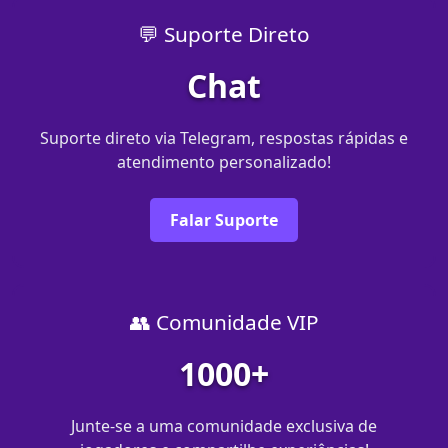
💬 Suporte Direto
Chat
Suporte direto via Telegram, respostas rápidas e
atendimento personalizado!
Falar Suporte
👥 Comunidade VIP
1000+
Junte-se a uma comunidade exclusiva de