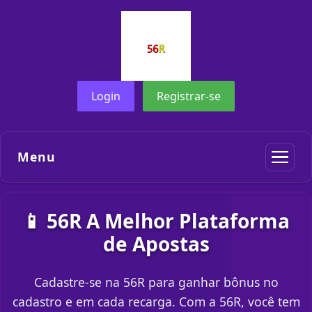
Login
Registrar-se
Menu
📱 56R A Melhor Plataforma
de Apostas
Cadastre-se na 56R para ganhar bônus no
cadastro e em cada recarga. Com a 56R, você tem