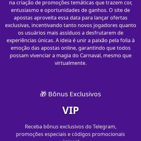
na criação de promoções temáticas que trazem cor,
entusiasmo e oportunidades de ganhos. O site de
apostas aproveita essa data para lançar ofertas
exclusivas, incentivando tanto novos jogadores quanto
os usuários mais assíduos a desfrutarem de
experiências únicas. A ideia é unir a paixão pela folia à
emoção das apostas online, garantindo que todos
possam vivenciar a magia do Carnaval, mesmo que
virtualmente.
🎁 Bônus Exclusivos
VIP
Receba bônus exclusivos do Telegram,
promoções especiais e códigos promocionais