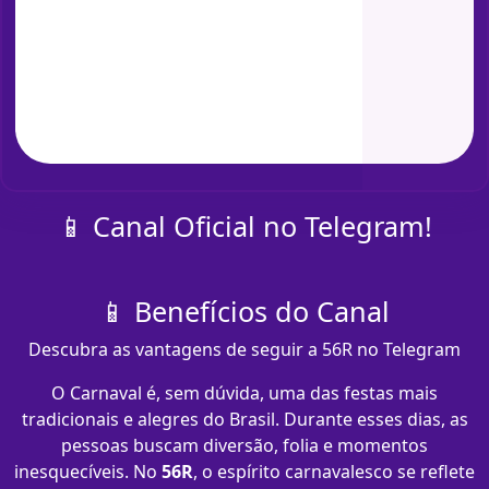
📱 Canal Oficial no Telegram!
📱 Benefícios do Canal
Descubra as vantagens de seguir a 56R no Telegram
O Carnaval é, sem dúvida, uma das festas mais
tradicionais e alegres do Brasil. Durante esses dias, as
pessoas buscam diversão, folia e momentos
inesquecíveis. No
56R
, o espírito carnavalesco se reflete