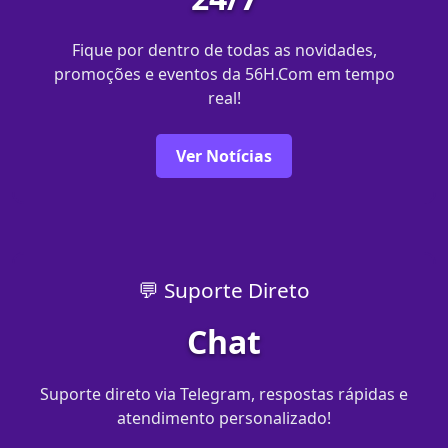
Fique por dentro de todas as novidades,
promoções e eventos da 56H.Com em tempo
real!
Ver Notícias
💬 Suporte Direto
Chat
Suporte direto via Telegram, respostas rápidas e
atendimento personalizado!