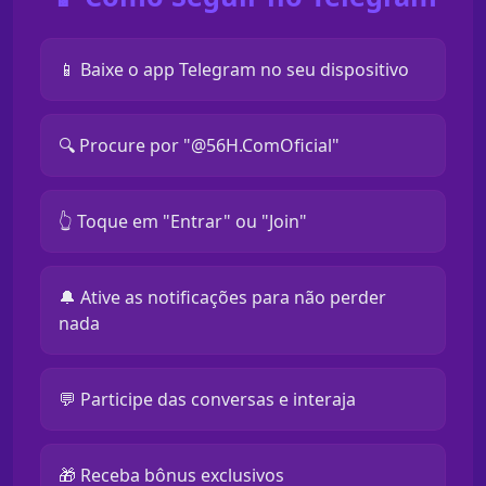
📱 Baixe o app Telegram no seu dispositivo
🔍 Procure por "@56H.ComOficial"
👆 Toque em "Entrar" ou "Join"
🔔 Ative as notificações para não perder
nada
💬 Participe das conversas e interaja
🎁 Receba bônus exclusivos