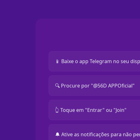
📱 Baixe o app Telegram no seu disp
🔍 Procure por "@56D APPOficial"
👆 Toque em "Entrar" ou "Join"
🔔 Ative as notificações para não p