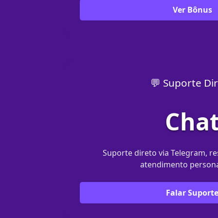
Ver Bônus
💬 Suporte Di
Cha
Suporte direto via Telegram, r
atendimento persona
Falar Suport