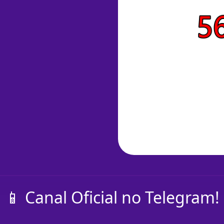
📱 Canal Oficial no Telegram!