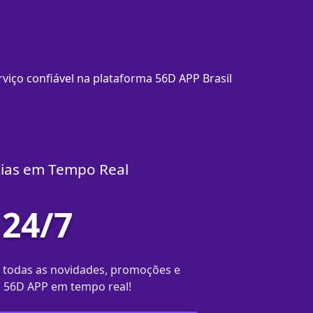
iço confiável na plataforma 56D APP Brasil
cias em Tempo Real
24/7
e todas as novidades, promoções e
 56D APP em tempo real!