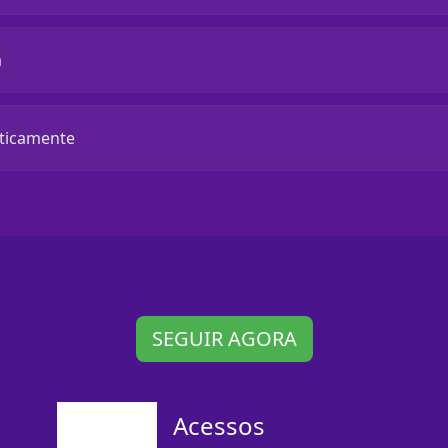
a
aticamente
SEGUIR AGORA
Acessos