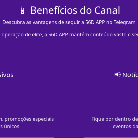
📱 Benefícios do Canal
Descubra as vantagens de seguir a 56D APP no Telegram
operação de elite, a 56D APP mantém conteúdo vasto e serv
.
sivos
📢 Notí
m, promoções especiais
Fique por dentro d
s únicos!
eventos da