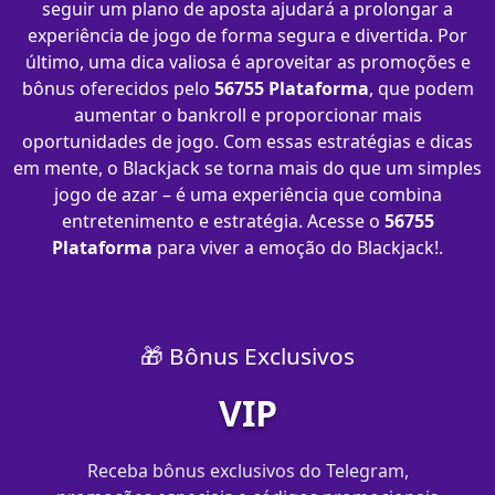
seguir um plano de aposta ajudará a prolongar a
experiência de jogo de forma segura e divertida. Por
último, uma dica valiosa é aproveitar as promoções e
bônus oferecidos pelo
56755 Plataforma
, que podem
aumentar o bankroll e proporcionar mais
oportunidades de jogo. Com essas estratégias e dicas
em mente, o Blackjack se torna mais do que um simples
jogo de azar – é uma experiência que combina
entretenimento e estratégia. Acesse o
56755
Plataforma
para viver a emoção do Blackjack!.
🎁 Bônus Exclusivos
VIP
Receba bônus exclusivos do Telegram,