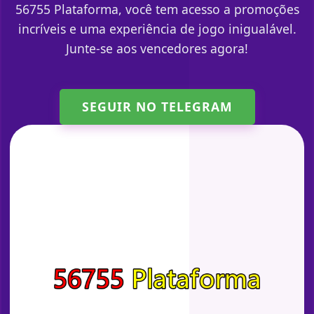
56755 Plataforma, você tem acesso a promoções
incríveis e uma experiência de jogo inigualável.
Junte-se aos vencedores agora!
SEGUIR NO TELEGRAM