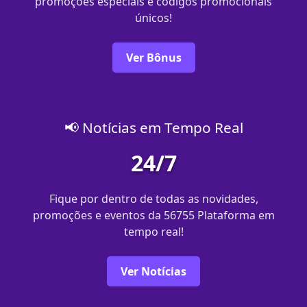
promoções especiais e códigos promocionais
únicos!
Ver Bônus
📢 Notícias em Tempo Real
24/7
Fique por dentro de todas as novidades,
promoções e eventos da 56755 Plataforma em
tempo real!
Ver Notícias