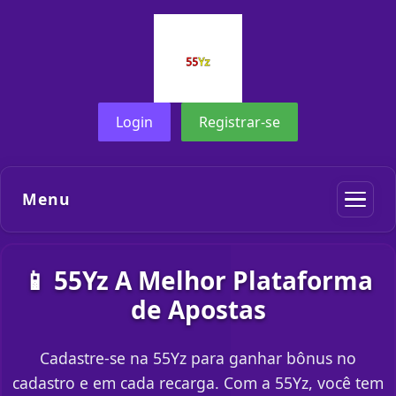
Login
Registrar-se
Menu
📱 55Yz A Melhor Plataforma
de Apostas
Cadastre-se na 55Yz para ganhar bônus no
cadastro e em cada recarga. Com a 55Yz, você tem