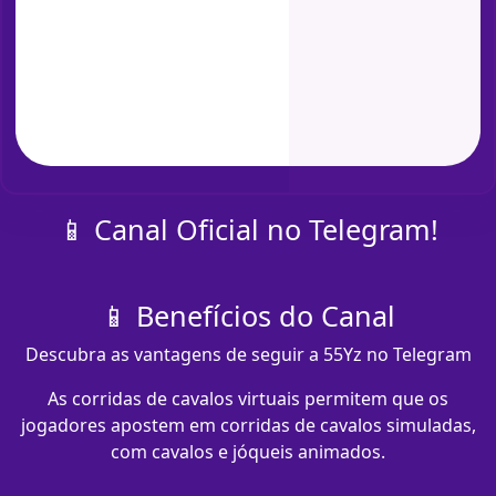
📱 Canal Oficial no Telegram!
📱 Benefícios do Canal
Descubra as vantagens de seguir a 55Yz no Telegram
As corridas de cavalos virtuais permitem que os
jogadores apostem em corridas de cavalos simuladas,
com cavalos e jóqueis animados.