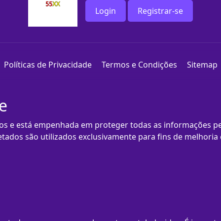
Login
Registrar-se
Políticas de Privacidade
Termos e Condições
Sitemap
de
rios e está empenhada em proteger todas as informações p
tados são utilizados exclusivamente para fins de melhoria