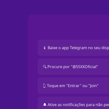
📱 Baixe o app Telegram no seu disp
🔍 Procure por "@55XXOficial"
👆 Toque em "Entrar" ou "Join"
🔔 Ative as notificações para não p