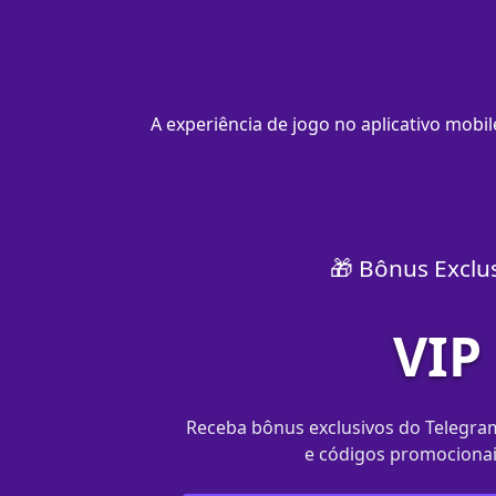
A experiência de jogo no aplicativo mobi
🎁 Bônus Exclu
VIP
Receba bônus exclusivos do Telegra
e códigos promocionai