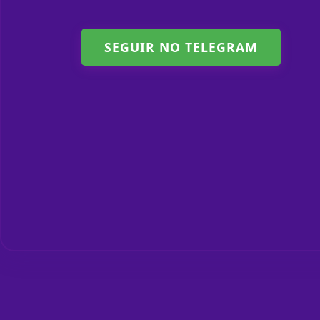
SEGUIR NO TELEGRAM