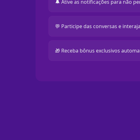
🔔 Ative as notificações para não p
💬 Participe das conversas e interaj
🎁 Receba bônus exclusivos autom