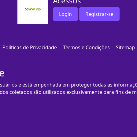
Acessos
Login
Registrar-se
Políticas de Privacidade
Termos e Condições
Sitemap
de
 usuários e está empenhada em proteger todas as informaçõ
os coletados são utilizados exclusivamente para fins de m