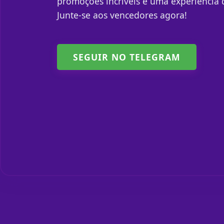
promoções incríveis e uma experiência d
Junte-se aos vencedores agora!
SEGUIR NO TELEGRAM