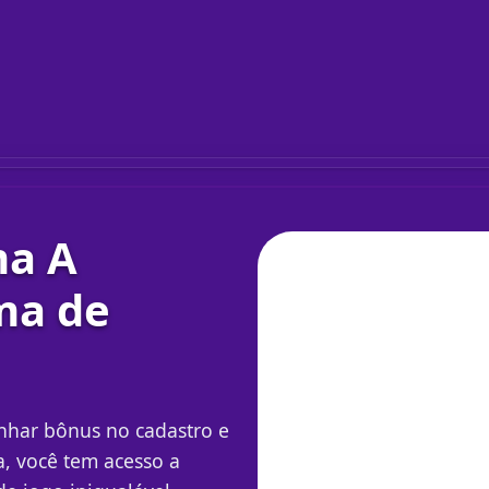
ma A
ma de
nhar bônus no cadastro e
, você tem acesso a