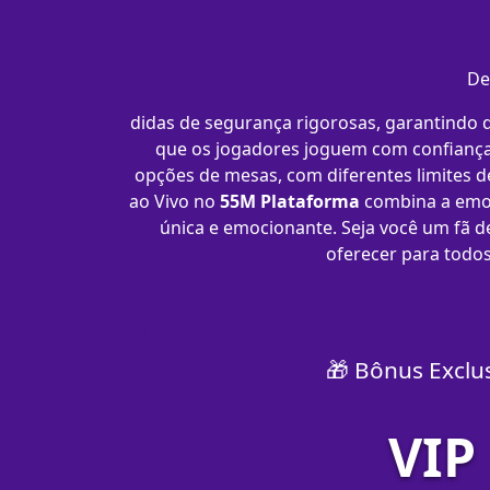
De
didas de segurança rigorosas, garantindo 
que os jogadores joguem com confiança.
opções de mesas, com diferentes limites d
ao Vivo no
55M Plataforma
combina a emoç
única e emocionante. Seja você um fã d
oferecer para todo
🎁 Bônus Exclu
VIP