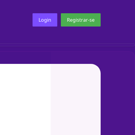
Login
Registrar-se