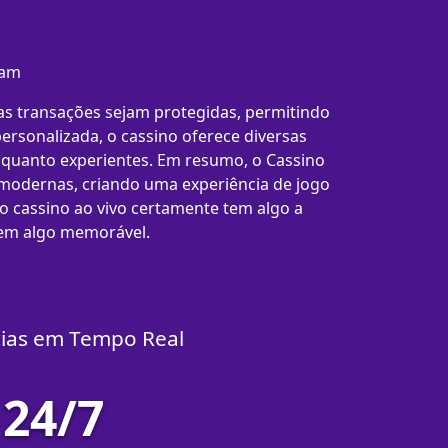
ram
as transações sejam protegidas, permitindo
rsonalizada, o cassino oferece diversas
s quanto experientes. Em resumo, o Cassino
modernas, criando uma experiência de jogo
o cassino ao vivo certamente tem algo a
 em algo memorável.
cias em Tempo Real
24/7