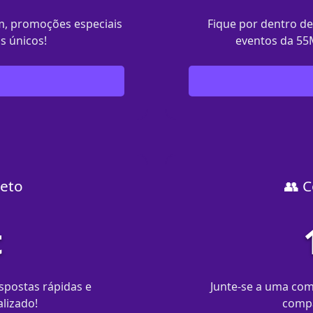
m, promoções especiais
Fique por dentro d
s únicos!
eventos da 55
reto
👥 
t
espostas rápidas e
Junte-se a uma com
lizado!
compa