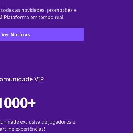
e todas as novidades, promoções e
M Plataforma em tempo real!
Ver Notícias
Comunidade VIP
1000+
unidade exclusiva de jogadores e
rtilhe experiências!