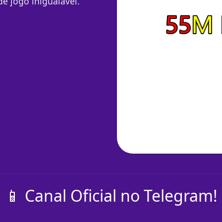
e jogo inigualável.
📱 Canal Oficial no Telegram!