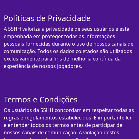
Políticas de Privacidade
A 55HH valoriza a privacidade de seus usuários e está
empenhada em proteger todas as informações
pessoais fornecidas durante o uso de nossos canais de
comunicação. Todos os dados coletados são utilizados
exclusivamente para fins de melhoria contínua da
experiência de nossos jogadores.
Termos e Condições
Os usuários da 55HH concordam em respeitar todas as
regras e regulamentos estabelecidos. É importante ler
e entender todos os termos antes de participar de
nossos canais de comunicação. A violação destes