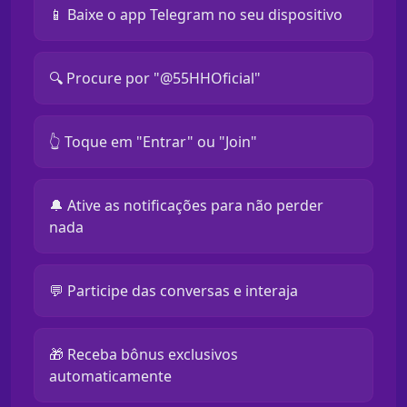
📱 Baixe o app Telegram no seu dispositivo
🔍 Procure por "@55HHOficial"
👆 Toque em "Entrar" ou "Join"
🔔 Ative as notificações para não perder
nada
💬 Participe das conversas e interaja
🎁 Receba bônus exclusivos
automaticamente