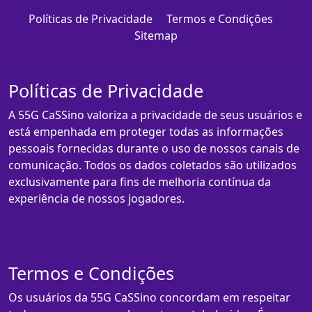
Políticas de Privacidade
Termos e Condições
Sitemap
Políticas de Privacidade
A 55G CaSSino valoriza a privacidade de seus usuários e
está empenhada em proteger todas as informações
pessoais fornecidas durante o uso de nossos canais de
comunicação. Todos os dados coletados são utilizados
exclusivamente para fins de melhoria contínua da
experiência de nossos jogadores.
Termos e Condições
Os usuários da 55G CaSSino concordam em respeitar