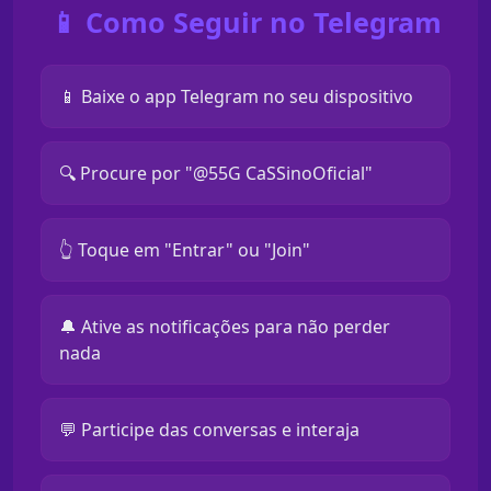
📱 Como Seguir no Telegram
📱 Baixe o app Telegram no seu dispositivo
🔍 Procure por "@55G CaSSinoOficial"
👆 Toque em "Entrar" ou "Join"
🔔 Ative as notificações para não perder
nada
💬 Participe das conversas e interaja