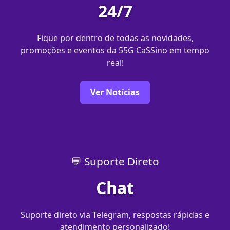
24/7
Fique por dentro de todas as novidades,
promoções e eventos da 55G CaSSino em tempo
real!
Ver Notícias
💬 Suporte Direto
Chat
Suporte direto via Telegram, respostas rápidas e
atendimento personalizado!