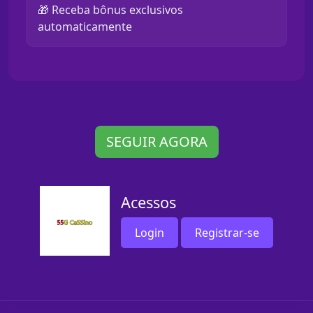
🎁 Receba bônus exclusivos
automaticamente
SEGUIR AGORA
Acessos
Login
Registrar-se