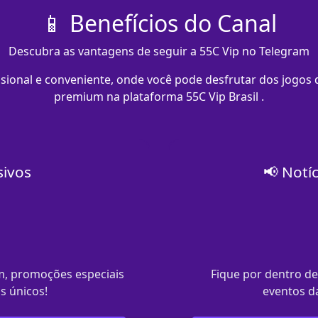
📱 Benefícios do Canal
Descubra as vantagens de seguir a 55C Vip no Telegram
ssional e conveniente, onde você pode desfrutar dos jogos 
premium na plataforma 55C Vip Brasil .
sivos
📢 Notí
m, promoções especiais
Fique por dentro d
s únicos!
eventos d