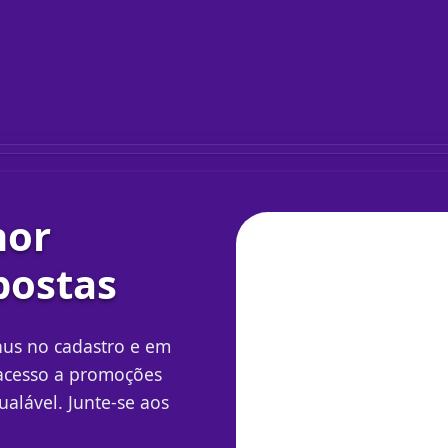
hor
postas
nus no cadastro e em
 acesso a promoções
ualável. Junte-se aos