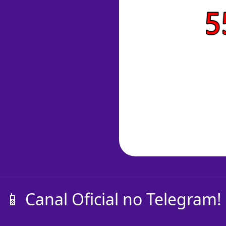
📱 Canal Oficial no Telegram!