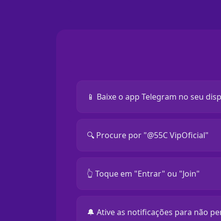
📱 Baixe o app Telegram no seu disp
🔍 Procure por "@55C VipOficial"
👆 Toque em "Entrar" ou "Join"
🔔 Ative as notificações para não p