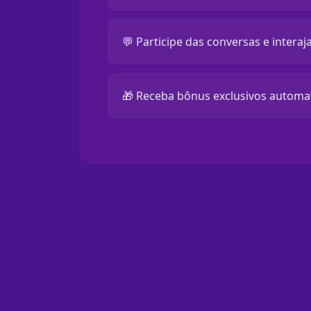
💬 Participe das conversas e interaj
🎁 Receba bônus exclusivos autom