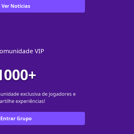
Ver Notícias
Comunidade VIP
1000+
unidade exclusiva de jogadores e
rtilhe experiências!
Entrar Grupo