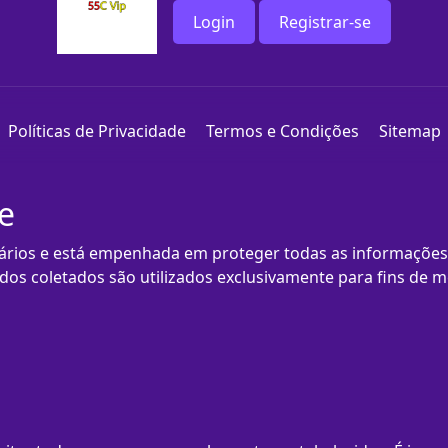
Login
Registrar-se
Políticas de Privacidade
Termos e Condições
Sitemap
de
suários e está empenhada em proteger todas as informações
os coletados são utilizados exclusivamente para fins de m