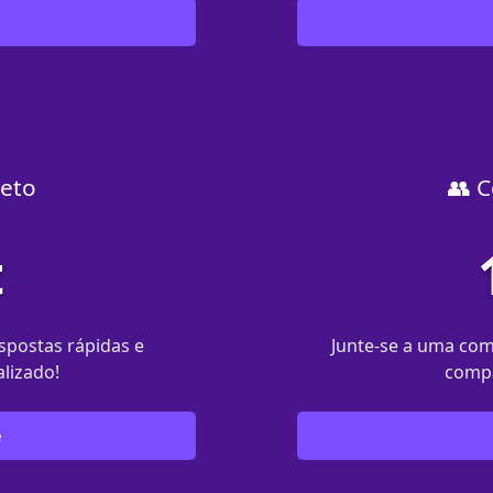
reto
👥 
t
espostas rápidas e
Junte-se a uma com
lizado!
compa
e