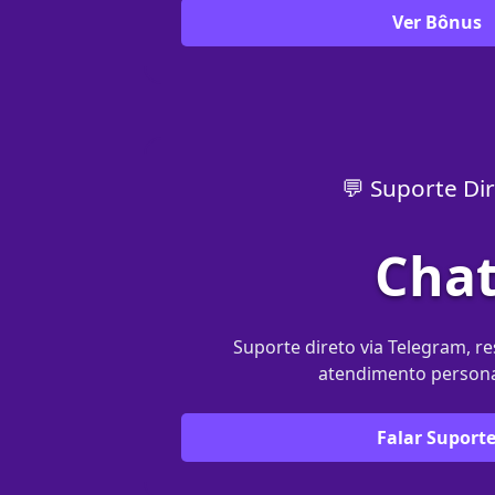
Ver Bônus
💬 Suporte Di
Cha
Suporte direto via Telegram, r
atendimento persona
Falar Suport