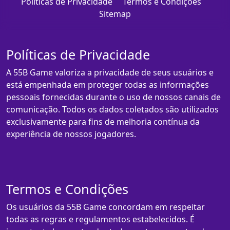
Políticas de Privacidade
Termos e Condições
Sitemap
Políticas de Privacidade
A 55B Game valoriza a privacidade de seus usuários e
está empenhada em proteger todas as informações
pessoais fornecidas durante o uso de nossos canais de
comunicação. Todos os dados coletados são utilizados
exclusivamente para fins de melhoria contínua da
experiência de nossos jogadores.
Termos e Condições
Os usuários da 55B Game concordam em respeitar
todas as regras e regulamentos estabelecidos. É