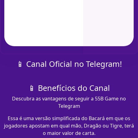
📱 Canal Oficial no Telegram!
📱 Benefícios do Canal
Descubra as vantagens de seguir a 55B Game no
Telegram
Essa é uma versão simplificada do Bacará em que os
jogadores apostam em qual mão, Dragão ou Tigre, terá
o maior valor de carta.