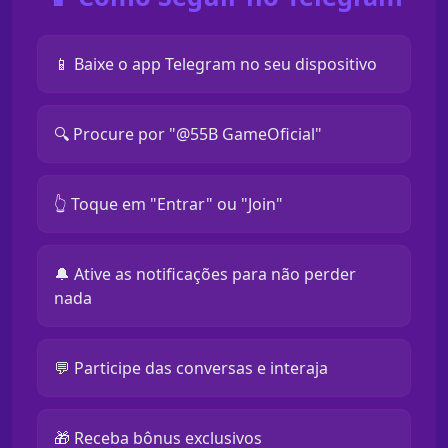
📱 Baixe o app Telegram no seu dispositivo
🔍 Procure por "@55B GameOficial"
👆 Toque em "Entrar" ou "Join"
🔔 Ative as notificações para não perder
nada
💬 Participe das conversas e interaja
🎁 Receba bônus exclusivos