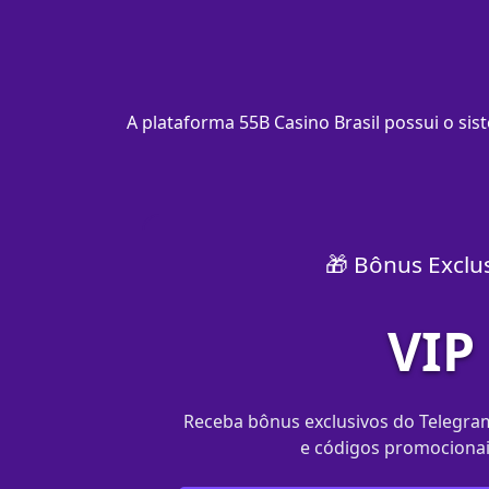
A plataforma 55B Casino Brasil possui o si
🎁 Bônus Exclu
VIP
Receba bônus exclusivos do Telegra
e códigos promocionai