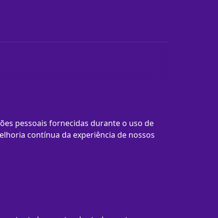
ções pessoais fornecidas durante o uso de
elhoria contínua da experiência de nossos