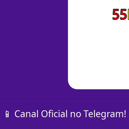
📱 Canal Oficial no Telegram!