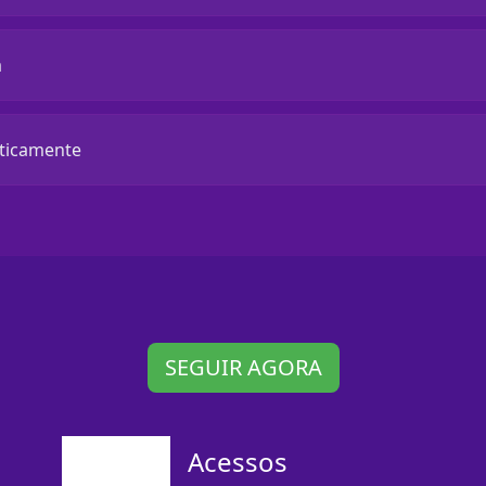
a
aticamente
SEGUIR AGORA
Acessos