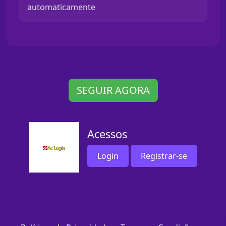
automaticamente
SEGUIR AGORA
Acessos
Login
Registrar-se