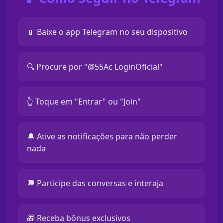
📱 Baixe o app Telegram no seu dispositivo
🔍 Procure por "@55Ac LoginOficial"
👆 Toque em "Entrar" ou "Join"
🔔 Ative as notificações para não perder
nada
💬 Participe das conversas e interaja
🎁 Receba bônus exclusivos