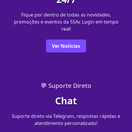
Fique por dentro de todas as novidades,
promoções e eventos da 55Ac Login em tempo
real!
Ver Notícias
💬 Suporte Direto
Chat
Suporte direto via Telegram, respostas rápidas e
atendimento personalizado!