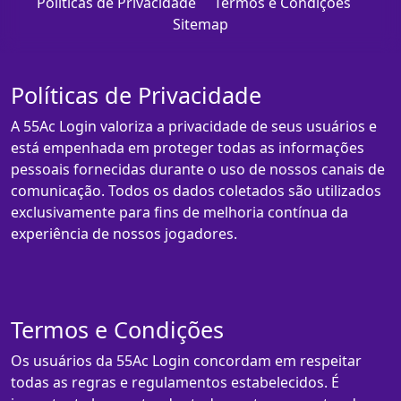
Políticas de Privacidade
Termos e Condições
Sitemap
Políticas de Privacidade
A 55Ac Login valoriza a privacidade de seus usuários e
está empenhada em proteger todas as informações
pessoais fornecidas durante o uso de nossos canais de
comunicação. Todos os dados coletados são utilizados
exclusivamente para fins de melhoria contínua da
experiência de nossos jogadores.
Termos e Condições
Os usuários da 55Ac Login concordam em respeitar
todas as regras e regulamentos estabelecidos. É