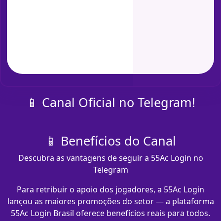
📱 Canal Oficial no Telegram!
📱 Benefícios do Canal
Descubra as vantagens de seguir a 55Ac Login no
Telegram
Para retribuir o apoio dos jogadores, a 55Ac Login
lançou as maiores promoções do setor — a plataforma
55Ac Login Brasil oferece benefícios reais para todos.