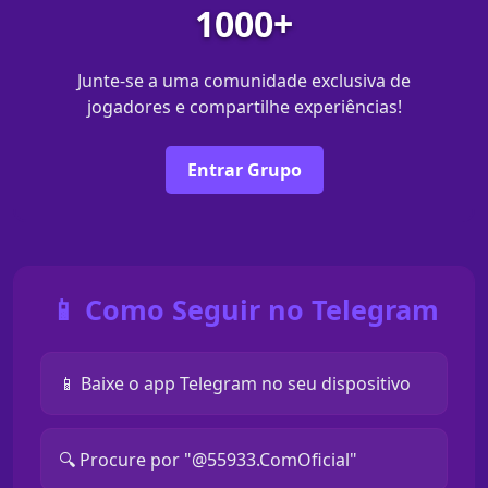
1000+
Junte-se a uma comunidade exclusiva de
jogadores e compartilhe experiências!
Entrar Grupo
📱 Como Seguir no Telegram
📱 Baixe o app Telegram no seu dispositivo
🔍 Procure por "@55933.ComOficial"