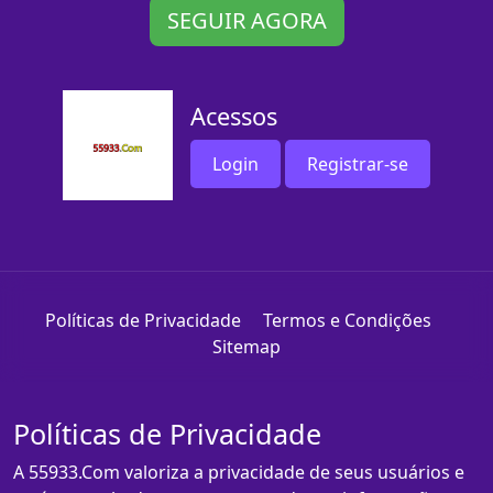
SEGUIR AGORA
Acessos
Login
Registrar-se
Políticas de Privacidade
Termos e Condições
Sitemap
Políticas de Privacidade
A 55933.Com valoriza a privacidade de seus usuários e