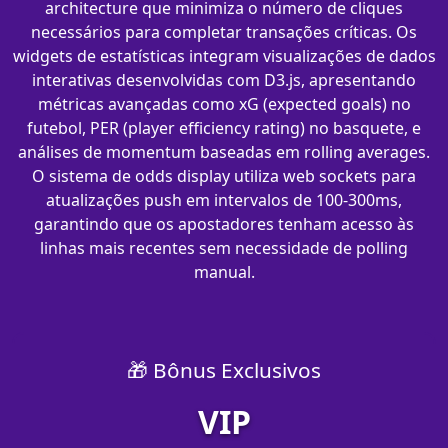
architecture que minimiza o número de cliques
necessários para completar transações críticas. Os
widgets de estatísticas integram visualizações de dados
interativas desenvolvidas com D3.js, apresentando
métricas avançadas como xG (expected goals) no
futebol, PER (player efficiency rating) no basquete, e
análises de momentum baseadas em rolling averages.
O sistema de odds display utiliza web sockets para
atualizações push em intervalos de 100-300ms,
garantindo que os apostadores tenham acesso às
linhas mais recentes sem necessidade de polling
manual.
🎁 Bônus Exclusivos
VIP