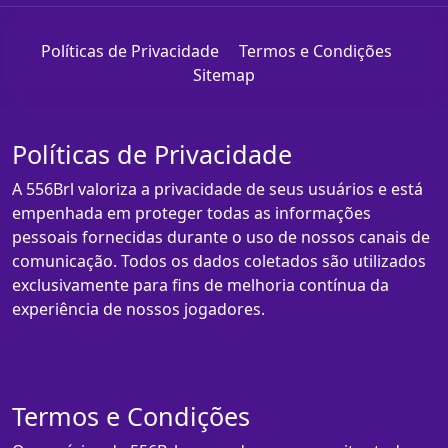
Políticas de Privacidade
Termos e Condições
Sitemap
Políticas de Privacidade
A 556Brl valoriza a privacidade de seus usuários e está
empenhada em proteger todas as informações
pessoais fornecidas durante o uso de nossos canais de
comunicação. Todos os dados coletados são utilizados
exclusivamente para fins de melhoria contínua da
experiência de nossos jogadores.
Termos e Condições