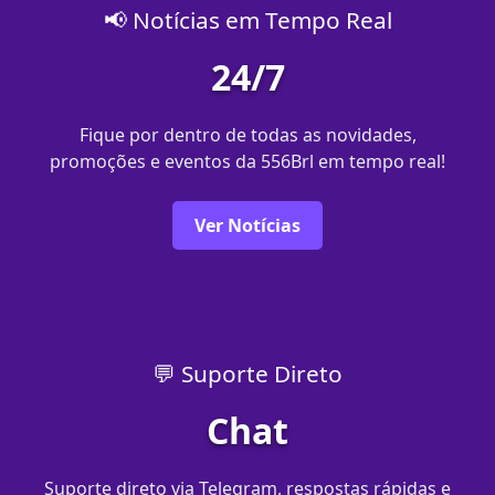
📢 Notícias em Tempo Real
24/7
Fique por dentro de todas as novidades,
promoções e eventos da 556Brl em tempo real!
Ver Notícias
💬 Suporte Direto
Chat
Suporte direto via Telegram, respostas rápidas e