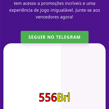
tem acesso a promoções incríveis e uma
experiência de jogo inigualável. Junte-se aos
vencedores agora!
SEGUIR NO TELEGRAM