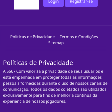
Login
Registrar-se
Políticas de Privacidade
Termos e Condições
Sitemap
Políticas de Privacidade
A 5567.Com valoriza a privacidade de seus usuários e
está empenhada em proteger todas as informações
pessoais fornecidas durante o uso de nossos canais de
comunicação. Todos os dados coletados são utilizados
exclusivamente para fins de melhoria contínua da
experiência de nossos jogadores.