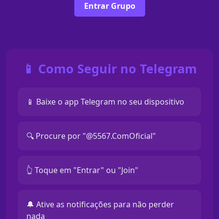
Entrar Grupo
📱 Como Seguir no Telegram
📱 Baixe o app Telegram no seu dispositivo
🔍 Procure por "@5567.ComOficial"
👆 Toque em "Entrar" ou "Join"
🔔 Ative as notificações para não perder
nada