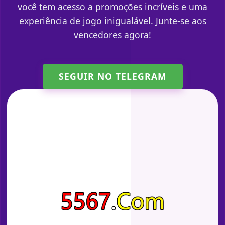
você tem acesso a promoções incríveis e uma
experiência de jogo inigualável. Junte-se aos
vencedores agora!
SEGUIR NO TELEGRAM