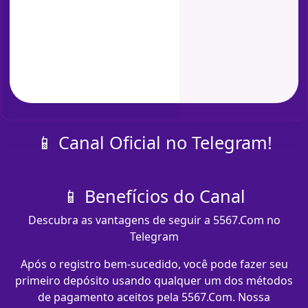
📱 Canal Oficial no Telegram!
📱 Benefícios do Canal
Descubra as vantagens de seguir a 5567.Com no
Telegram
Após o registro bem-sucedido, você pode fazer seu
primeiro depósito usando qualquer um dos métodos
de pagamento aceitos pela 5567.Com. Nossa