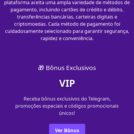
plataforma aceita uma ampla variedade de métodos de
pagamento, incluindo cartões de crédito e débito,
transferências bancárias, carteiras digitais e
criptomoedas. Cada método de pagamento foi
cuidadosamente selecionado para garantir segurança,
rapidez e conveniência.
🎁 Bônus Exclusivos
VIP
Receba bônus exclusivos do Telegram,
promoções especiais e códigos promocionais
únicos!
Ver Bônus