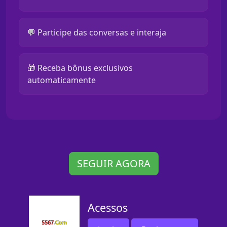
💬 Participe das conversas e interaja
🎁 Receba bônus exclusivos
automaticamente
SEGUIR AGORA
Acessos