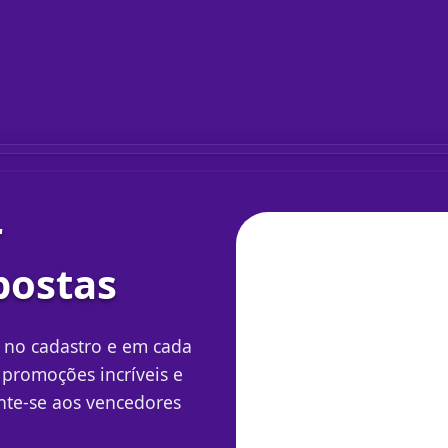
r
postas
 no cadastro e em cada
 promoções incríveis e
unte-se aos vencedores