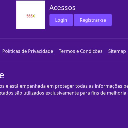
Acessos
Login
Registrar-se
Políticas de Privacidade
Termos e Condições
Sitemap
de
rios e está empenhada em proteger todas as informações p
tados são utilizados exclusivamente para fins de melhoria