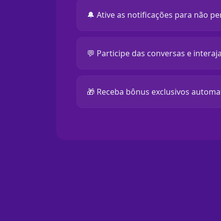
🔔 Ative as notificações para não p
💬 Participe das conversas e interaj
🎁 Receba bônus exclusivos autom