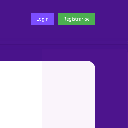
Login
Registrar-se