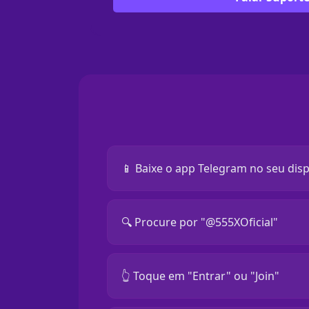
📱 Baixe o app Telegram no seu disp
🔍 Procure por "@555XOficial"
👆 Toque em "Entrar" ou "Join"