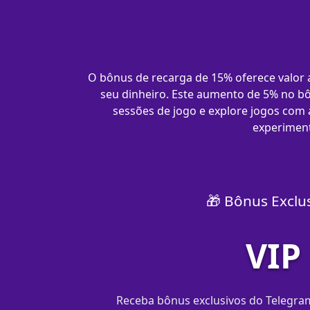
O bônus de recarga de 15% oferece valor 
seu dinheiro. Este aumento de 5% no bô
sessões de jogo e explore jogos com 
experiment
🎁 Bônus Exclu
VIP
Receba bônus exclusivos do Telegra