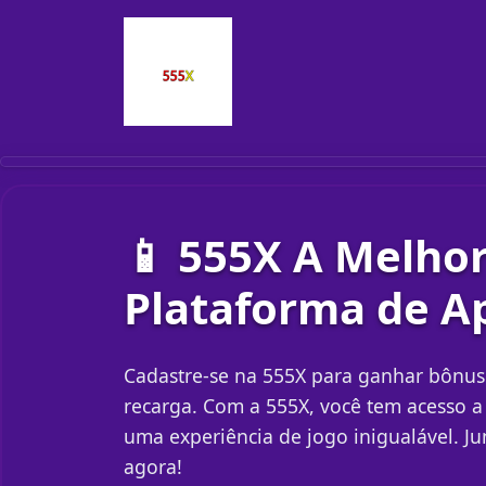
📱 555X A Melho
Plataforma de A
Cadastre-se na 555X para ganhar bônus
recarga. Com a 555X, você tem acesso a
uma experiência de jogo inigualável. J
agora!