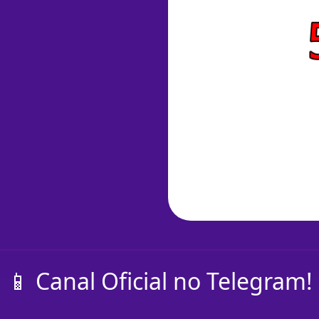
📱 Canal Oficial no Telegram!