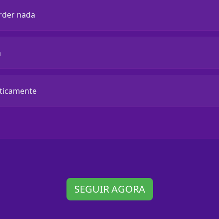
erder nada
a
aticamente
SEGUIR AGORA