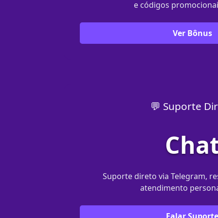
e códigos promocionai
Ver Bônus
💬 Suporte Di
Cha
Suporte direto via Telegram, r
atendimento persona
Falar Suport