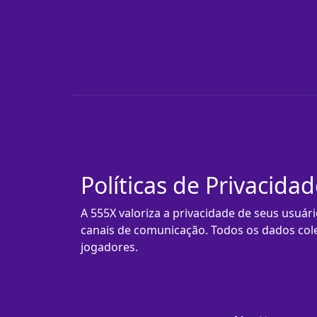
Políticas de Privacida
A 555X valoriza a privacidade de seus usuá
canais de comunicação. Todos os dados cole
jogadores.