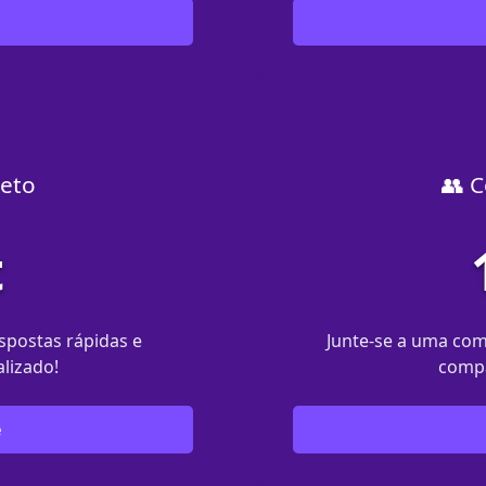
reto
👥 
t
espostas rápidas e
Junte-se a uma com
lizado!
compa
e