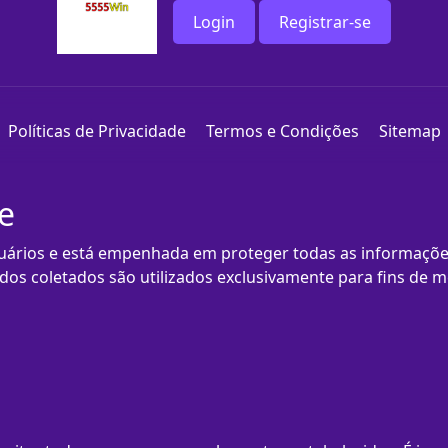
Login
Registrar-se
Políticas de Privacidade
Termos e Condições
Sitemap
de
suários e está empenhada em proteger todas as informaçõe
os coletados são utilizados exclusivamente para fins de m