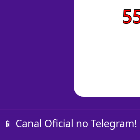
📱 Canal Oficial no Telegram!