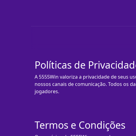
Políticas de Privacida
A 5555Win valoriza a privacidade de seus u
nossos canais de comunicação. Todos os dad
jogadores.
Termos e Condições