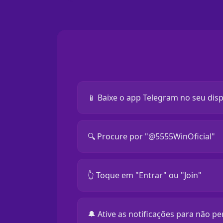
📱 Baixe o app Telegram no seu disp
🔍 Procure por "@5555WinOficial"
👆 Toque em "Entrar" ou "Join"
🔔 Ative as notificações para não p