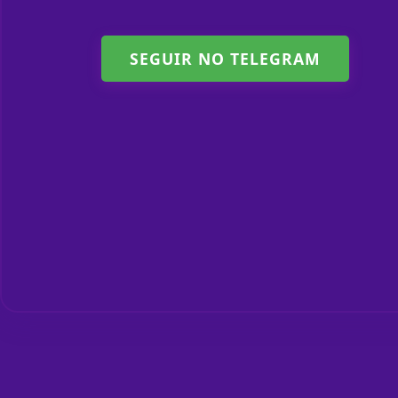
SEGUIR NO TELEGRAM