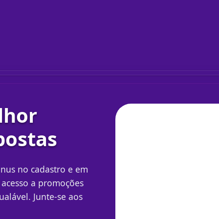
lhor
postas
nus no cadastro e em
 acesso a promoções
ualável. Junte-se aos