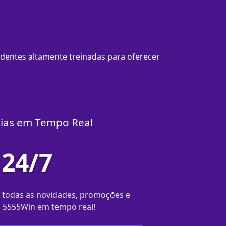
dentes altamente treinadas para oferecer
cias em Tempo Real
24/7
e todas as novidades, promoções e
 5555Win em tempo real!