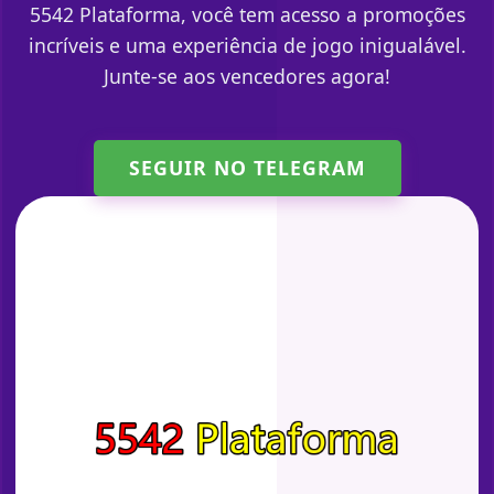
5542 Plataforma, você tem acesso a promoções
incríveis e uma experiência de jogo inigualável.
Junte-se aos vencedores agora!
SEGUIR NO TELEGRAM