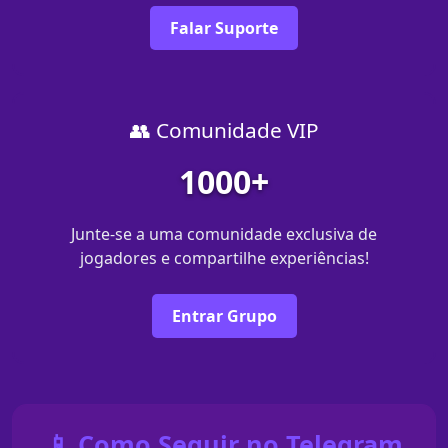
Falar Suporte
👥 Comunidade VIP
1000+
Junte-se a uma comunidade exclusiva de
jogadores e compartilhe experiências!
Entrar Grupo
📱 Como Seguir no Telegram