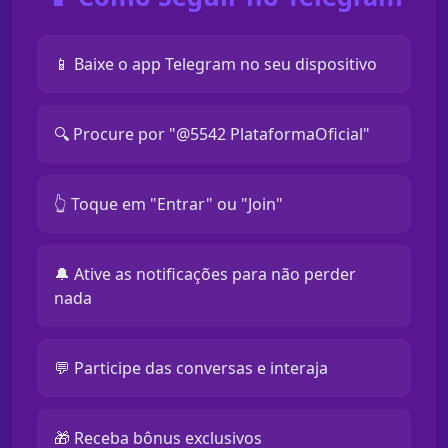
📱 Baixe o app Telegram no seu dispositivo
🔍 Procure por "@5542 PlataformaOficial"
👆 Toque em "Entrar" ou "Join"
🔔 Ative as notificações para não perder
nada
💬 Participe das conversas e interaja
🎁 Receba bônus exclusivos