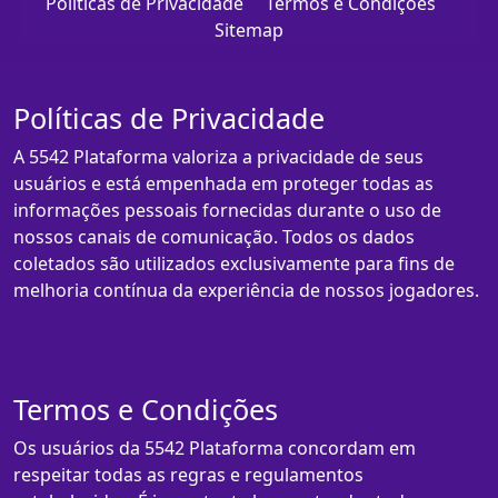
Políticas de Privacidade
Termos e Condições
Sitemap
Políticas de Privacidade
A 5542 Plataforma valoriza a privacidade de seus
usuários e está empenhada em proteger todas as
informações pessoais fornecidas durante o uso de
nossos canais de comunicação. Todos os dados
coletados são utilizados exclusivamente para fins de
melhoria contínua da experiência de nossos jogadores.
Termos e Condições
Os usuários da 5542 Plataforma concordam em
respeitar todas as regras e regulamentos