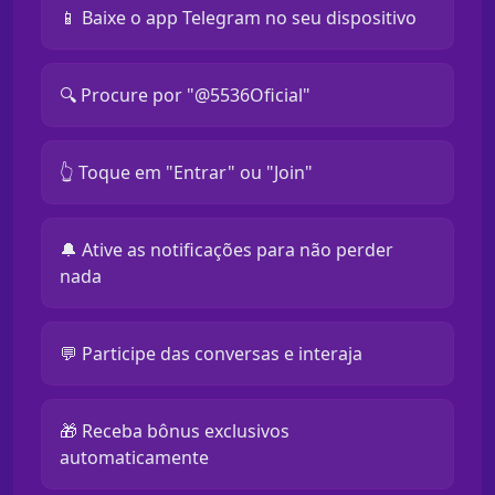
📱 Baixe o app Telegram no seu dispositivo
🔍 Procure por "@5536Oficial"
👆 Toque em "Entrar" ou "Join"
🔔 Ative as notificações para não perder
nada
💬 Participe das conversas e interaja
🎁 Receba bônus exclusivos
automaticamente