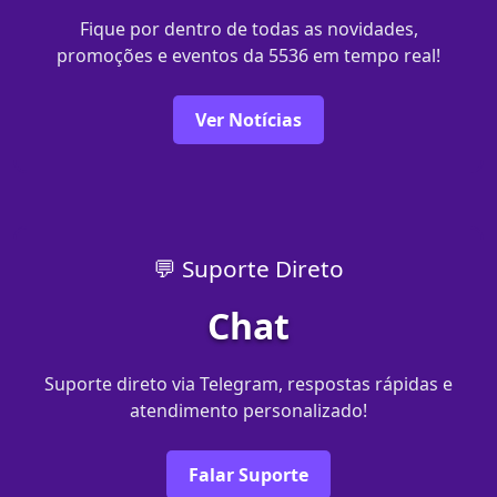
Fique por dentro de todas as novidades,
promoções e eventos da 5536 em tempo real!
Ver Notícias
💬 Suporte Direto
Chat
Suporte direto via Telegram, respostas rápidas e
atendimento personalizado!
Falar Suporte