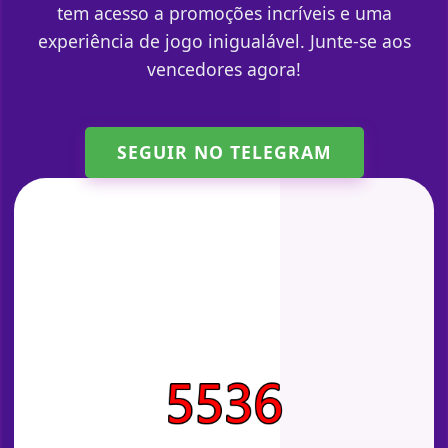
tem acesso a promoções incríveis e uma
experiência de jogo inigualável. Junte-se aos
vencedores agora!
SEGUIR NO TELEGRAM