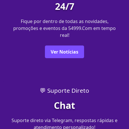
24/7
Fique por dentro de todas as novidades,
promoções e eventos da 54999.Com em tempo
real!
Ver Notícias
💬 Suporte Direto
Chat
Suporte direto via Telegram, respostas rápidas e
atendimento personalizado!