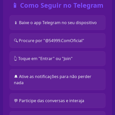
📱 Como Seguir no Telegram
📱 Baixe o app Telegram no seu dispositivo
🔍 Procure por "@54999.ComOficial"
👆 Toque em "Entrar" ou "Join"
🔔 Ative as notificações para não perder
nada
💬 Participe das conversas e interaja