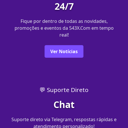
24/7
Fique por dentro de todas as novidades,
promoções e eventos da 543X.Com em tempo
real!
Ver Notícias
💬 Suporte Direto
Chat
Suporte direto via Telegram, respostas rápidas e
atendimento personalizado!