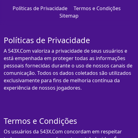
Políticas de Privacidade
Termos e Condições
Sitemap
Políticas de Privacidade
A 543X.Com valoriza a privacidade de seus usuários e
está empenhada em proteger todas as informações
pessoais fornecidas durante o uso de nossos canais de
comunicação. Todos os dados coletados são utilizados
exclusivamente para fins de melhoria contínua da
experiência de nossos jogadores.
Termos e Condições
Os usuários da 543X.Com concordam em respeitar