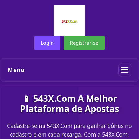
Login
Registrar-se
Menu
📱 543X.Com A Melhor
Plataforma de Apostas
Cadastre-se na 543X.Com para ganhar bônus no
cadastro e em cada recarga. Com a 543X.Com,