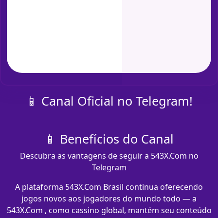
📱 Canal Oficial no Telegram!
📱 Benefícios do Canal
Descubra as vantagens de seguir a 543X.Com no
Telegram
A plataforma 543X.Com Brasil continua oferecendo
jogos novos aos jogadores do mundo todo — a
543X.Com , como cassino global, mantém seu conteúdo