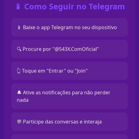
📱 Como Seguir no Telegram
📱 Baixe o app Telegram no seu dispositivo
🔍 Procure por "@543X.ComOficial"
👆 Toque em "Entrar" ou "Join"
🔔 Ative as notificações para não perder
nada
💬 Participe das conversas e interaja