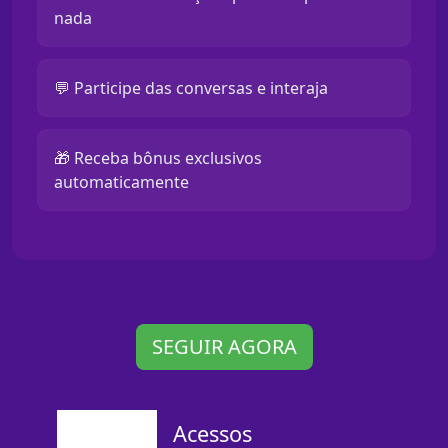
nada
💬 Participe das conversas e interaja
🎁 Receba bônus exclusivos
automaticamente
SEGUIR AGORA
Acessos