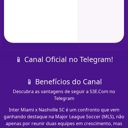
📱 Canal Oficial no Telegram!
📱 Benefícios do Canal
Descubra as vantagens de seguir a 53E.Com no
Telegram
Inter Miami x Nashville SC é um confronto que vem
ganhando destaque na Major League Soccer (MLS), não
apenas por reunir duas equipes em crescimento, mas