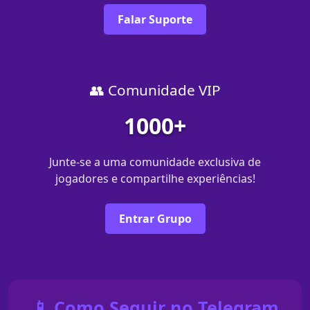
Falar Suporte
👥 Comunidade VIP
1000+
Junte-se a uma comunidade exclusiva de
jogadores e compartilhe experiências!
Entrar Grupo
📱 Como Seguir no Telegram