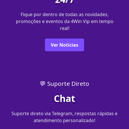
Fique por dentro de todas as novidades,
promoções e eventos da 4Win Vip em tempo
real!
Ver Notícias
💬 Suporte Direto
Chat
Suporte direto via Telegram, respostas rápidas e
atendimento personalizado!