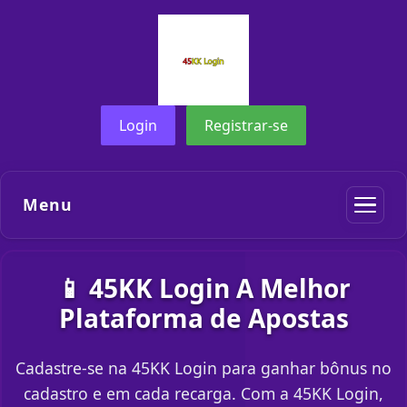
Login
Registrar-se
Menu
📱 45KK Login A Melhor
Plataforma de Apostas
Cadastre-se na 45KK Login para ganhar bônus no
cadastro e em cada recarga. Com a 45KK Login,