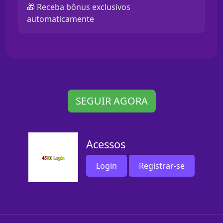
🎁 Receba bônus exclusivos
automaticamente
SEGUIR AGORA
Acessos
Login
Registrar-se