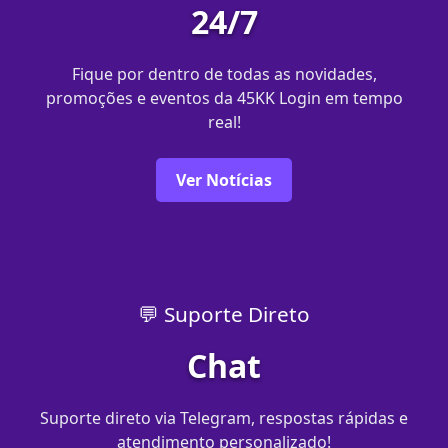
24/7
Fique por dentro de todas as novidades,
promoções e eventos da 45KK Login em tempo
real!
Ver Notícias
💬 Suporte Direto
Chat
Suporte direto via Telegram, respostas rápidas e
atendimento personalizado!