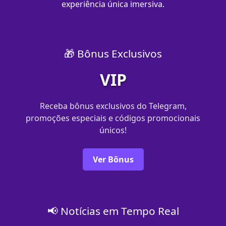
experiência única imersiva.
🎁 Bônus Exclusivos
VIP
Receba bônus exclusivos do Telegram,
promoções especiais e códigos promocionais
únicos!
Ver Bônus
📢 Notícias em Tempo Real