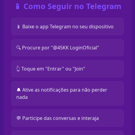
📱 Como Seguir no Telegram
📱 Baixe o app Telegram no seu dispositivo
🔍 Procure por "@45KK LoginOficial"
👆 Toque em "Entrar" ou "Join"
🔔 Ative as notificações para não perder
nada
💬 Participe das conversas e interaja