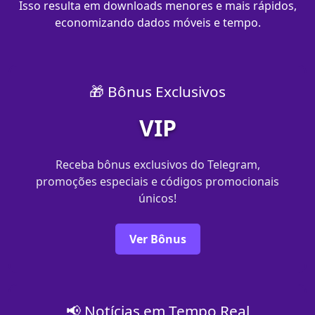
Isso resulta em downloads menores e mais rápidos,
economizando dados móveis e tempo.
🎁 Bônus Exclusivos
VIP
Receba bônus exclusivos do Telegram,
promoções especiais e códigos promocionais
únicos!
Ver Bônus
📢 Notícias em Tempo Real