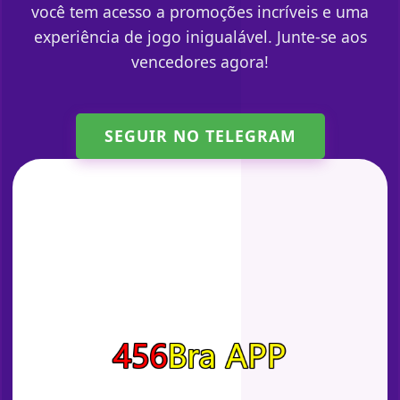
você tem acesso a promoções incríveis e uma
experiência de jogo inigualável. Junte-se aos
vencedores agora!
SEGUIR NO TELEGRAM