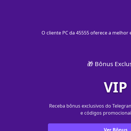
O cliente PC da 45555 oferece a melhor
🎁 Bônus Exclu
VIP
Receba bônus exclusivos do Telegra
e códigos promocionai
Ver Bônus