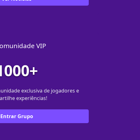
Comunidade VIP
1000+
unidade exclusiva de jogadores e
rtilhe experiências!
Entrar Grupo