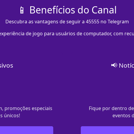
📱 Benefícios do Canal
Descubra as vantagens de seguir a 45555 no Telegram
 experiência de jogo para usuários de computador, com recu
sivos
📢 Notí
m, promoções especiais
Fique por dentro d
s únicos!
eventos 