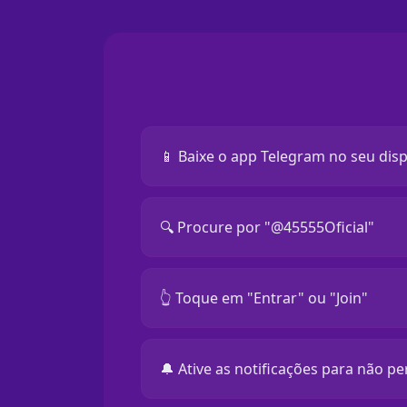
📱 Baixe o app Telegram no seu disp
🔍 Procure por "@45555Oficial"
👆 Toque em "Entrar" ou "Join"
🔔 Ative as notificações para não p