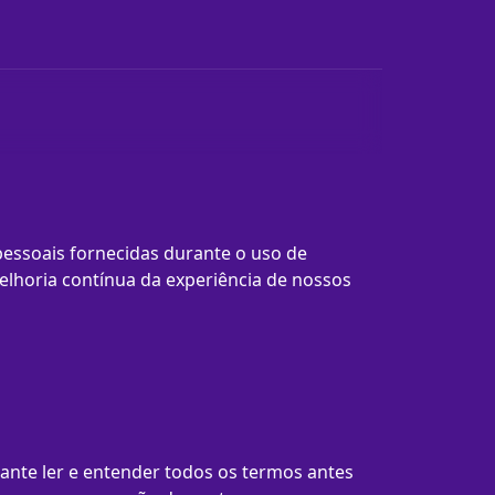
pessoais fornecidas durante o uso de
elhoria contínua da experiência de nossos
ante ler e entender todos os termos antes