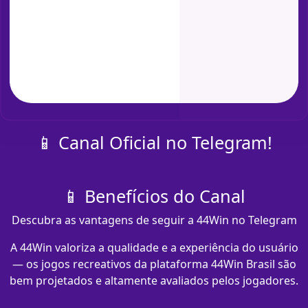
📱 Canal Oficial no Telegram!
📱 Benefícios do Canal
Descubra as vantagens de seguir a 44Win no Telegram
A 44Win valoriza a qualidade e a experiência do usuário
— os jogos recreativos da plataforma 44Win Brasil são
bem projetados e altamente avaliados pelos jogadores.