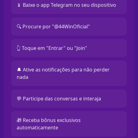
📱 Baixe o app Telegram no seu dispositivo
🔍 Procure por "@44WinOficial"
👆 Toque em "Entrar" ou "Join"
🔔 Ative as notificações para não perder
nada
💬 Participe das conversas e interaja
🎁 Receba bônus exclusivos
automaticamente