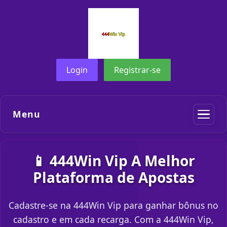
Login
Registrar-se
Menu
📱 444Win Vip A Melhor
Plataforma de Apostas
Cadastre-se na 444Win Vip para ganhar bônus no
cadastro e em cada recarga. Com a 444Win Vip,