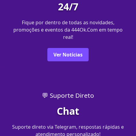
24/7
Fique por dentro de todas as novidades,
promoções e eventos da 444Ok.Com em tempo
real!
Ver Notícias
💬 Suporte Direto
Chat
Suporte direto via Telegram, respostas rápidas e
atendimento personalizado!