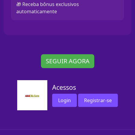
🎁 Receba bônus exclusivos
automaticamente
SEGUIR AGORA
Acessos
Login
Registrar-se