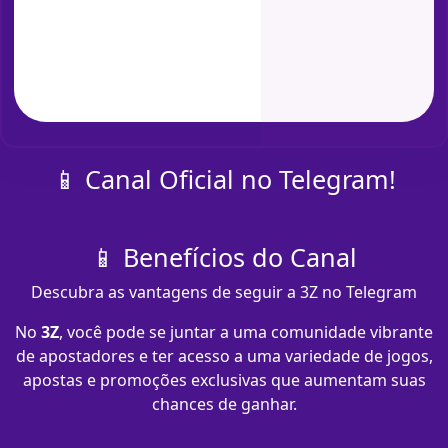
📱 Canal Oficial no Telegram!
📱 Benefícios do Canal
Descubra as vantagens de seguir a 3Z no Telegram
No
3Z
, você pode se juntar a uma comunidade vibrante
de apostadores e ter acesso a uma variedade de jogos,
apostas e promoções exclusivas que aumentam suas
chances de ganhar.