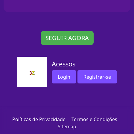
SEGUIR AGORA
Acessos
Login
Registrar-se
Políticas de Privacidade
Termos e Condições
Sitemap