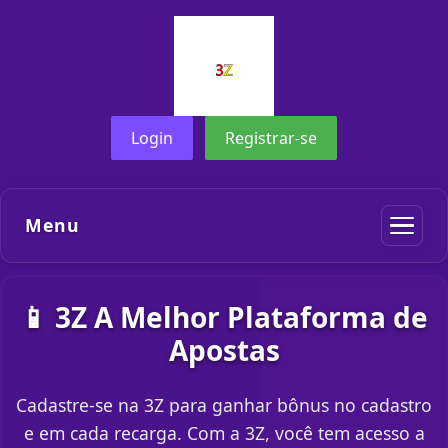
Login
Registrar-se
Menu
📱 3Z A Melhor Plataforma de
Apostas
Cadastre-se na 3Z para ganhar bônus no cadastro
e em cada recarga. Com a 3Z, você tem acesso a