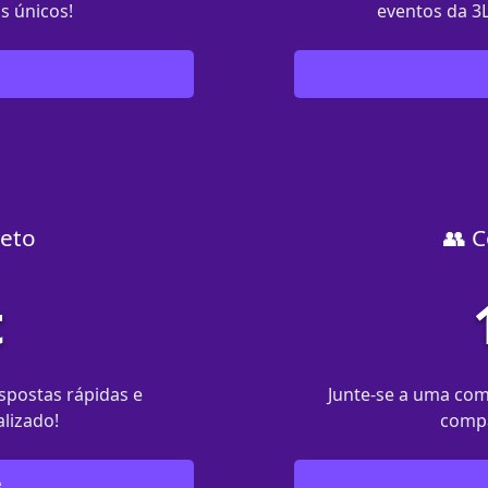
s únicos!
eventos da 3
reto
👥 
t
espostas rápidas e
Junte-se a uma com
lizado!
compa
e