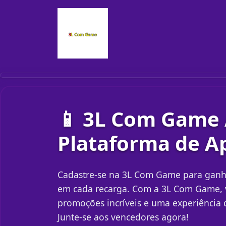
📱 3L Com Game 
Plataforma de A
Cadastre-se na 3L Com Game para ganh
em cada recarga. Com a 3L Com Game, 
promoções incríveis e uma experiência d
Junte-se aos vencedores agora!