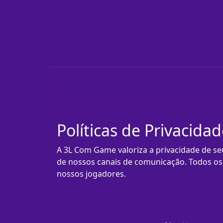
Políticas de Privacida
A 3L Com Game valoriza a privacidade de s
de nossos canais de comunicação. Todos os 
nossos jogadores.