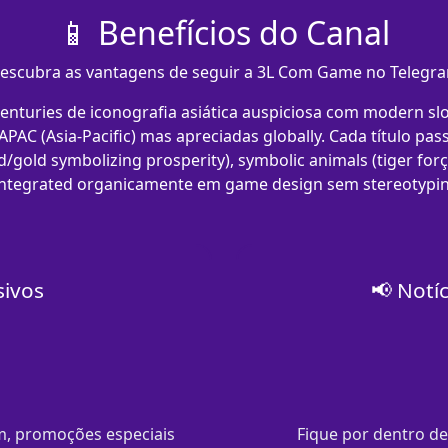
📱 Benefícios do Canal
escubra as vantagens de seguir a 3L Com Game no Telegr
centuries de iconografia asiática auspiciosa com modern s
AC (Asia-Pacific) mas apreciadas globally. Cada título pa
d/gold symbolizing prosperity), symbolic animals (tiger for
y) integrated organicamente em game design sem stereotyping
sivos
📢 Notí
m, promoções especiais
Fique por dentro d