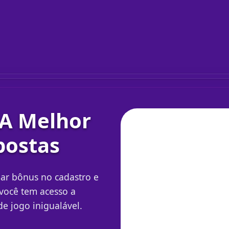
A Melhor
postas
ar bônus no cadastro e
você tem acesso a
e jogo inigualável.