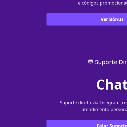
e códigos promocionai
Ver Bônus
💬 Suporte Di
Cha
Suporte direto via Telegram, r
atendimento persona
Falar Suport