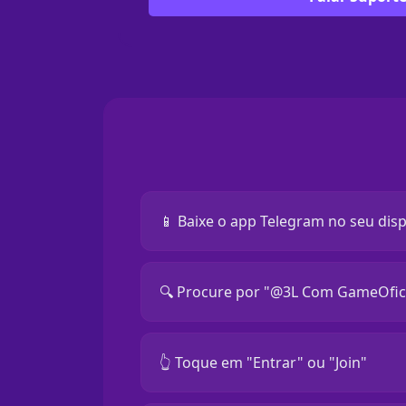
📱 Baixe o app Telegram no seu disp
🔍 Procure por "@3L Com GameOfici
👆 Toque em "Entrar" ou "Join"