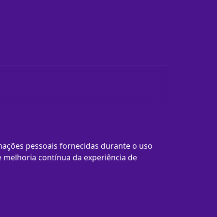
mações pessoais fornecidas durante o uso
e melhoria contínua da experiência de