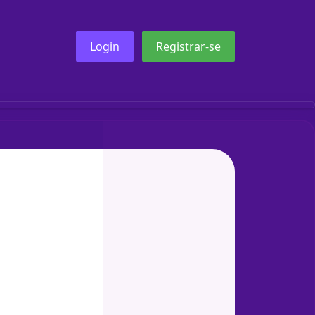
Login
Registrar-se