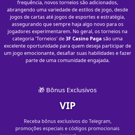
frequência, novos torneios são adicionados,
abrangendo uma variedade de estilos de jogo, desde
jogos de cartas até jogos de esportes e estratégia,
assegurando que sempre haja algo novo para os
jogadores experimentarem. No geral, os torneios na
categoria 'Torneios' de
3F Casino Paga
são uma
excelente oportunidade para quem deseja participar de
um jogo emocionante, desafiar suas habilidades e fazer
parte de uma comunidade engajada.
🎁 Bônus Exclusivos
VIP
Receba bônus exclusivos do Telegram,
promoções especiais e códigos promocionais