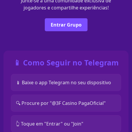
Junte-se a uma comunidade exclusiva de
jogadores e compartilhe experiências!
Entrar Grupo
📱 Como Seguir no Telegram
📱 Baixe o app Telegram no seu dispositivo
🔍 Procure por "@3F Casino PagaOficial"
👆 Toque em "Entrar" ou "Join"