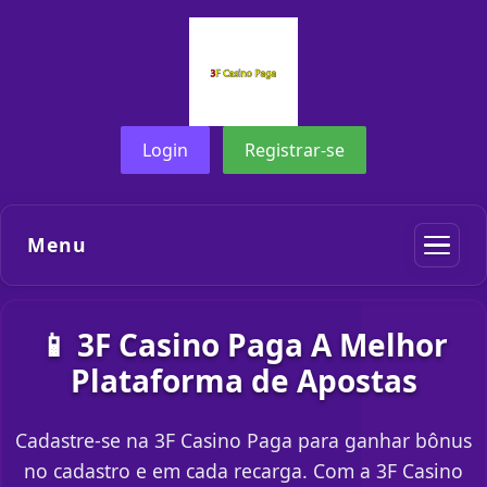
Login
Registrar-se
Menu
📱 3F Casino Paga A Melhor
Plataforma de Apostas
Cadastre-se na 3F Casino Paga para ganhar bônus
no cadastro e em cada recarga. Com a 3F Casino