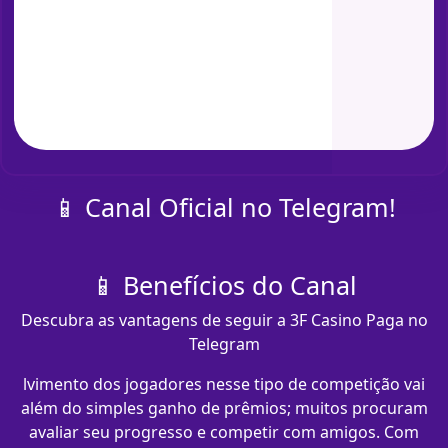
📱 Canal Oficial no Telegram!
📱 Benefícios do Canal
Descubra as vantagens de seguir a 3F Casino Paga no
Telegram
lvimento dos jogadores nesse tipo de competição vai
além do simples ganho de prêmios; muitos procuram
avaliar seu progresso e competir com amigos. Com