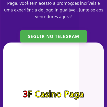
Paga, você tem acesso a promoções incríveis e
uma experiência de jogo inigualável. Junte-se aos
vencedores agora!
SEGUIR NO TELEGRAM