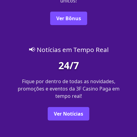
únicos!
Ver Bônus
📢 Notícias em Tempo Real
24/7
Fique por dentro de todas as novidades,
promoções e eventos da 3F Casino Paga em
tempo real!
Ver Notícias