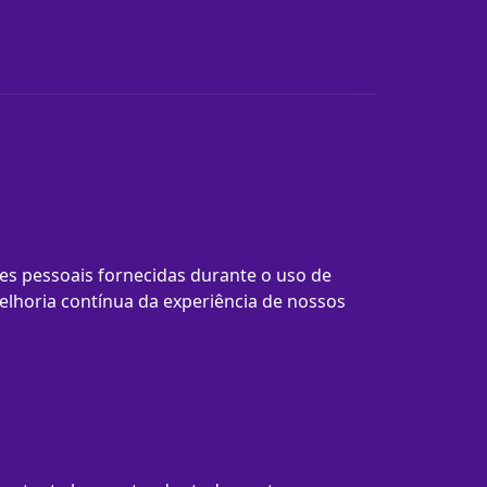
es pessoais fornecidas durante o uso de
elhoria contínua da experiência de nossos