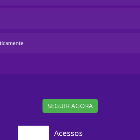
a
aticamente
SEGUIR AGORA
Acessos