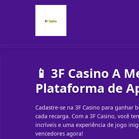
📱 3F Casino A M
Plataforma de A
Cadastre-se na 3F Casino para ganhar 
cada recarga. Com a 3F Casino, você t
incríveis e uma experiência de jogo inig
vencedores agora!