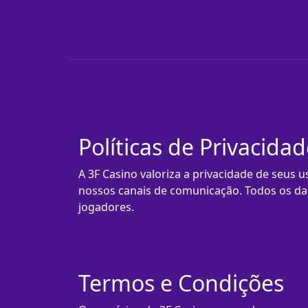
Políticas de Privacida
A 3F Casino valoriza a privacidade de seus
nossos canais de comunicação. Todos os dad
jogadores.
Termos e Condições