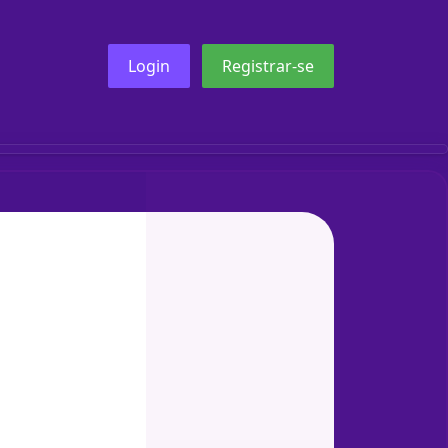
Login
Registrar-se