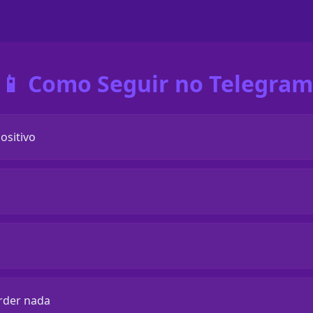
📱 Como Seguir no Telegram
ositivo
erder nada