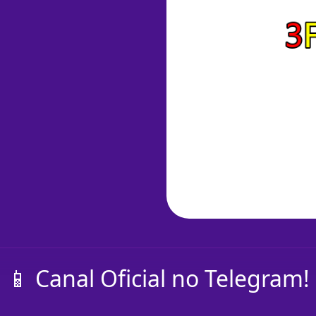
📱 Canal Oficial no Telegram!