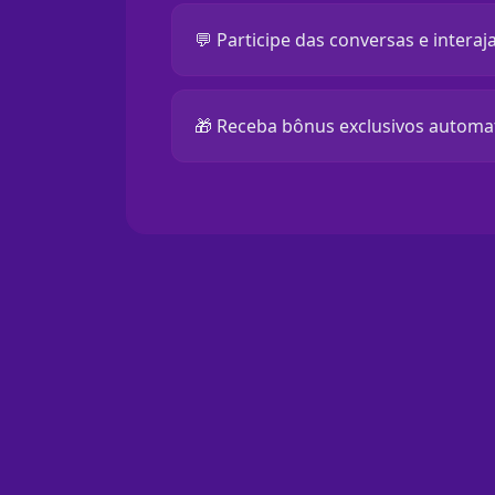
💬 Participe das conversas e interaj
🎁 Receba bônus exclusivos autom