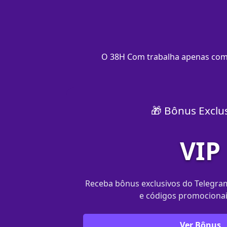
O 38H Com trabalha apenas com 
🎁 Bônus Exclu
VIP
Receba bônus exclusivos do Telegra
e códigos promocionai
Ver Bônus