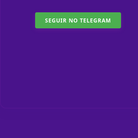
SEGUIR NO TELEGRAM