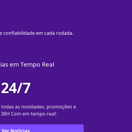
 confiabilidade em cada rodada.
cias em Tempo Real
24/7
e todas as novidades, promoções e
 38H Com em tempo real!
Ver Notícias