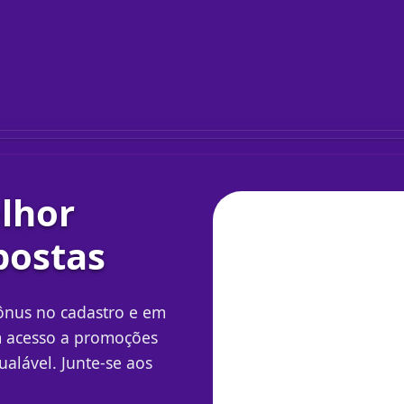
lhor
postas
ônus no cadastro e em
m acesso a promoções
ualável. Junte-se aos