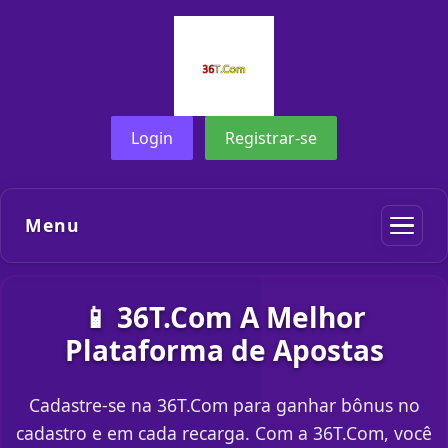
Login
Registrar-se
Menu
📱 36T.Com A Melhor
Plataforma de Apostas
Cadastre-se na 36T.Com para ganhar bônus no
cadastro e em cada recarga. Com a 36T.Com, você