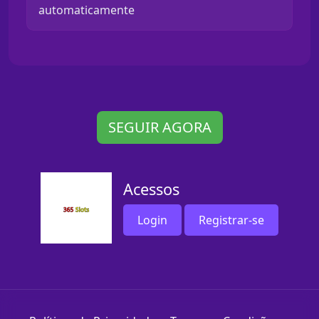
automaticamente
SEGUIR AGORA
Acessos
Login
Registrar-se