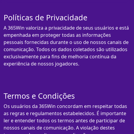
Políticas de Privacidade
A 365Win valoriza a privacidade de seus usuários e está
empenhada em proteger todas as informações
pessoais fornecidas durante o uso de nossos canais de
comunicação. Todos os dados coletados são utilizados
exclusivamente para fins de melhoria contínua da
experiência de nossos jogadores.
Termos e Condições
Os usuários da 365Win concordam em respeitar todas
as regras e regulamentos estabelecidos. É importante
ler e entender todos os termos antes de participar de
nossos canais de comunicação. A violação destes