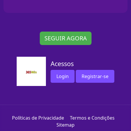
SEGUIR AGORA
Acessos
Login
Registrar-se
Políticas de Privacidade
Termos e Condições
Sitemap