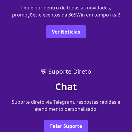
Fique por dentro de todas as novidades,
promoções e eventos da 365Win em tempo real!
Ver Notícias
💬 Suporte Direto
Chat
Suporte direto via Telegram, respostas rápidas e
atendimento personalizado!
Falar Suporte