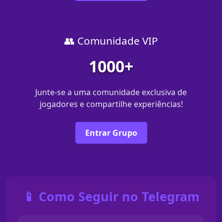
👥 Comunidade VIP
1000+
Junte-se a uma comunidade exclusiva de
jogadores e compartilhe experiências!
Entrar Grupo
📱 Como Seguir no Telegram