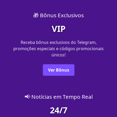
🎁 Bônus Exclusivos
VIP
Receba bônus exclusivos do Telegram,
promoções especiais e códigos promocionais
únicos!
Ver Bônus
📢 Notícias em Tempo Real
24/7