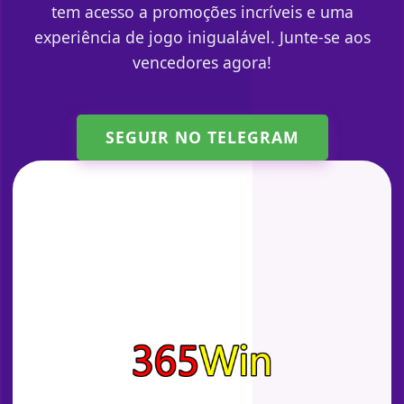
tem acesso a promoções incríveis e uma
experiência de jogo inigualável. Junte-se aos
vencedores agora!
SEGUIR NO TELEGRAM