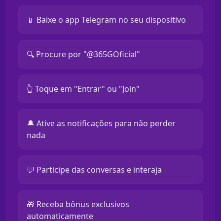
📱 Baixe o app Telegram no seu dispositivo
🔍 Procure por "@365GOficial"
👆 Toque em "Entrar" ou "Join"
🔔 Ative as notificações para não perder
nada
💬 Participe das conversas e interaja
🎁 Receba bônus exclusivos
automaticamente