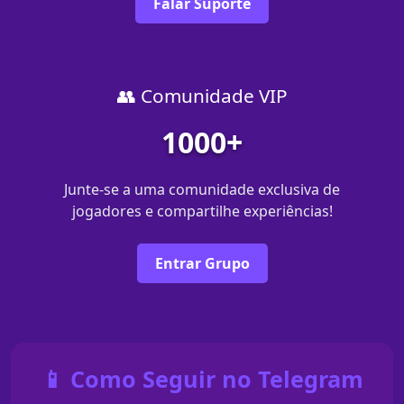
Falar Suporte
👥 Comunidade VIP
1000+
Junte-se a uma comunidade exclusiva de
jogadores e compartilhe experiências!
Entrar Grupo
📱 Como Seguir no Telegram