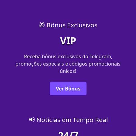
🎁 Bônus Exclusivos
VIP
Receba bônus exclusivos do Telegram,
promoções especiais e códigos promocionais
únicos!
Ver Bônus
📢 Notícias em Tempo Real
24/7