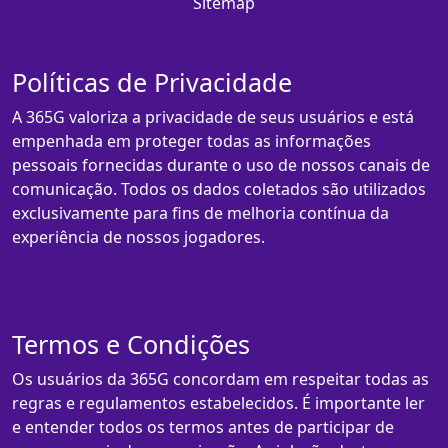
Sitemap
Políticas de Privacidade
A 365G valoriza a privacidade de seus usuários e está
empenhada em proteger todas as informações
pessoais fornecidas durante o uso de nossos canais de
comunicação. Todos os dados coletados são utilizados
exclusivamente para fins de melhoria contínua da
experiência de nossos jogadores.
Termos e Condições
Os usuários da 365G concordam em respeitar todas as
regras e regulamentos estabelecidos. É importante ler
e entender todos os termos antes de participar de