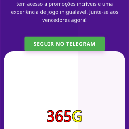
tem acesso a promoções incríveis e uma
experiência de jogo inigualável. Junte-se aos
vencedores agora!
SEGUIR NO TELEGRAM