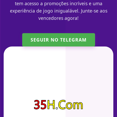
tem acesso a promoções incríveis e uma
experiência de jogo inigualável. Junte-se aos
vencedores agora!
SEGUIR NO TELEGRAM