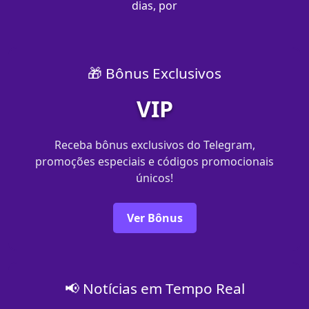
dias, por
🎁 Bônus Exclusivos
VIP
Receba bônus exclusivos do Telegram,
promoções especiais e códigos promocionais
únicos!
Ver Bônus
📢 Notícias em Tempo Real