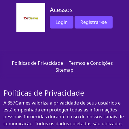
Acessos
Login
Registrar-se
Políticas de Privacidade
Termos e Condições
Sitemap
Políticas de Privacidade
A 357Games valoriza a privacidade de seus usuários e
está empenhada em proteger todas as informações
pessoais fornecidas durante o uso de nossos canais de
comunicação. Todos os dados coletados são utilizados