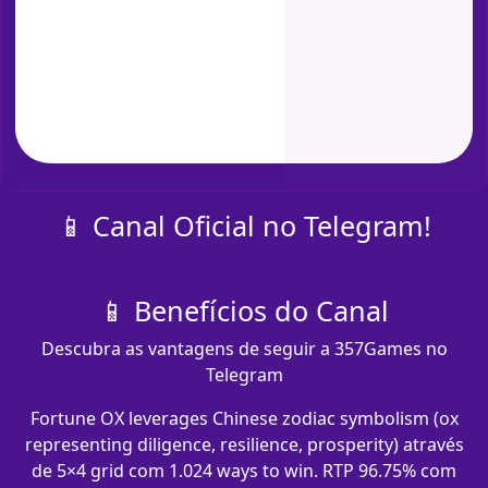
📱 Canal Oficial no Telegram!
📱 Benefícios do Canal
Descubra as vantagens de seguir a 357Games no
Telegram
Fortune OX leverages Chinese zodiac symbolism (ox
representing diligence, resilience, prosperity) através
de 5×4 grid com 1.024 ways to win. RTP 96.75% com