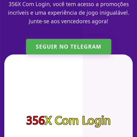
356X Com Login, você tem acesso a promoções
incríveis e uma experiência de jogo inigualável.
Junte-se aos vencedores agora!
SEGUIR NO TELEGRAM