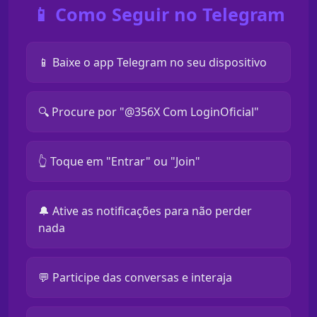
📱 Como Seguir no Telegram
📱 Baixe o app Telegram no seu dispositivo
🔍 Procure por "@356X Com LoginOficial"
👆 Toque em "Entrar" ou "Join"
🔔 Ative as notificações para não perder
nada
💬 Participe das conversas e interaja