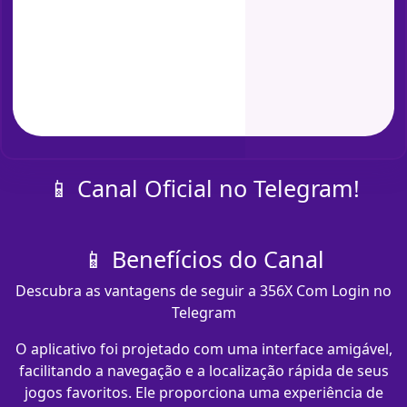
📱 Canal Oficial no Telegram!
📱 Benefícios do Canal
Descubra as vantagens de seguir a 356X Com Login no
Telegram
O aplicativo foi projetado com uma interface amigável,
facilitando a navegação e a localização rápida de seus
jogos favoritos. Ele proporciona uma experiência de