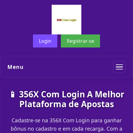
Login
Registrar-se
Menu
📱 356X Com Login A Melhor
Plataforma de Apostas
Cadastre-se na 356X Com Login para ganhar
bônus no cadastro e em cada recarga. Com a