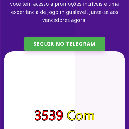
você tem acesso a promoções incríveis e uma
experiência de jogo inigualável. Junte-se aos
vencedores agora!
SEGUIR NO TELEGRAM