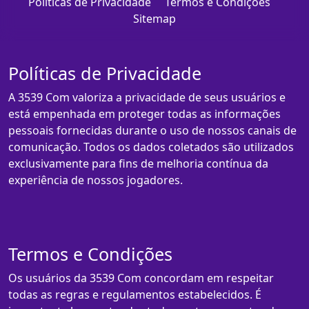
Políticas de Privacidade
Termos e Condições
Sitemap
Políticas de Privacidade
A 3539 Com valoriza a privacidade de seus usuários e
está empenhada em proteger todas as informações
pessoais fornecidas durante o uso de nossos canais de
comunicação. Todos os dados coletados são utilizados
exclusivamente para fins de melhoria contínua da
experiência de nossos jogadores.
Termos e Condições
Os usuários da 3539 Com concordam em respeitar
todas as regras e regulamentos estabelecidos. É